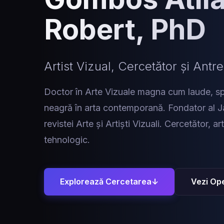
Robert, PhD
Artist Vizual, Cercetător și Antr
Doctor în Arte Vizuale magna cum laude, spe
neagră în arta contemporană. Fondator al Ja
revistei Arte și Artiști Vizuali. Cercetător, ar
tehnologic.
Explorează Cercetarea
↓
Vezi Ope