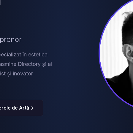
eprenor
cializat în estetica
smine Directory și al
tist și inovator
rele de Artă
→